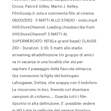
Croce, Patrick Gilles, Martin J. Kelley,
FilmScoop.it vota e commenta film al cinema
06/03/2012 · 5 MATTI ALLO STADIO - inizio.mp4
VHSStoreChannel. Loading Unsubscribe from
VHSStoreChannel? 5 MATTI AL
SUPERMERCATO 1973(Le grand bazar) CLAUDE
ZIDI - Duration: 2:30. 5 matti allo stadio
streaming altadefinizione Un gruppo di amici
va in vacanza in una località che sta per
ospitare il passaggio della fiaccola olimpica.
Qui conoscono la figlia del bottegaio
Lafougasse, Delizia, che scappa con il tedoforo.
La rincorrono in bici, finendo col diventare
campioni di ciclismo…. Guarda tutti i film
Sportivi in alta definizione. E' possibile vedere
in HD tutte le pellicole del genere Sportivo