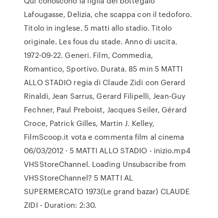
Qui conoscono la figlia del bottegaio
Lafougasse, Delizia, che scappa con il tedoforo.
Titolo in inglese. 5 matti allo stadio. Titolo
originale. Les fous du stade. Anno di uscita.
1972-09-22. Generi. Film, Commedia,
Romantico, Sportivo. Durata. 85 min 5 MATTI
ALLO STADIO regia di Claude Zidi con Gerard
Rinaldi, Jean Sarrus, Gerard Filipelli, Jean-Guy
Fechner, Paul Preboist, Jacques Seiler, Gérard
Croce, Patrick Gilles, Martin J. Kelley,
FilmScoop.it vota e commenta film al cinema
06/03/2012 · 5 MATTI ALLO STADIO - inizio.mp4
VHSStoreChannel. Loading Unsubscribe from
VHSStoreChannel? 5 MATTI AL
SUPERMERCATO 1973(Le grand bazar) CLAUDE
ZIDI - Duration: 2:30.